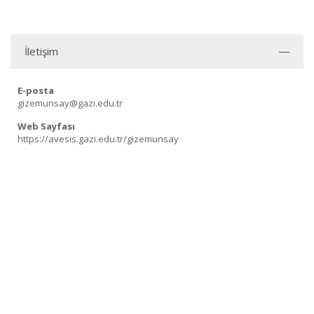
İletişim
E-posta
gizemunsay@gazi.edu.tr
Web Sayfası
https://avesis.gazi.edu.tr/gizemunsay