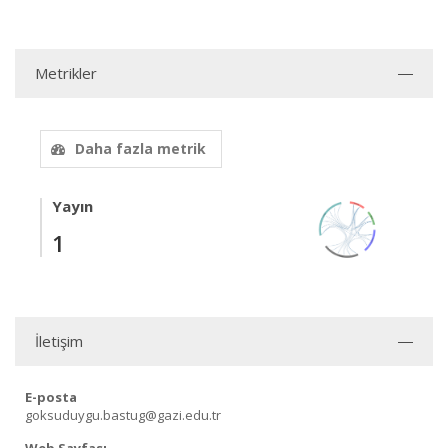
Metrikler
Daha fazla metrik
Yayın
1
İletişim
E-posta
goksuduygu.bastug@gazi.edu.tr