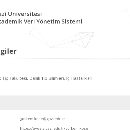
zi Üniversitesi
kademik Veri Yönetim Sistemi
giler
Tıp Fakültesi, Dahili Tıp Bilimleri, İç Hastalıkları
:
gorkem.kose@gazi.edu.tr
https://avesis.gazi.edu.tr/gorkem.kose