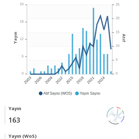
24
25
20
18
15
Yayın
Atıf
12
10
6
5
0
0
2006
2009
2012
2015
2018
2021
2024
2003
Atıf Sayısı (WOS)
Yayın Sayısı
Yayın
163
Yayın (WoS)