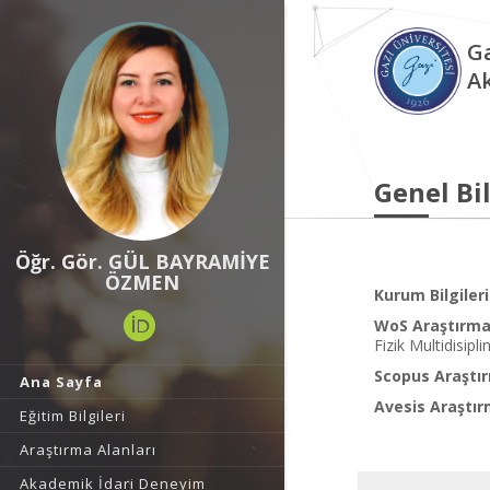
Ga
A
Genel Bil
Öğr. Gör. GÜL BAYRAMİYE
ÖZMEN
Kurum Bilgileri
WoS Araştırma 
Fizik Multidisipli
Scopus Araştır
Ana Sayfa
Avesis Araştır
Eğitim Bilgileri
Araştırma Alanları
Akademik İdari Deneyim