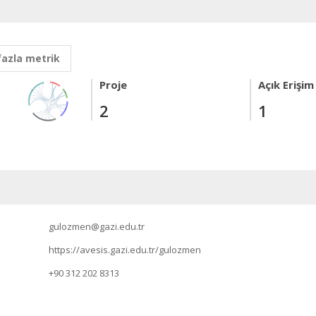
fazla metrik
Proje
Açık Erişim
2
1
gulozmen@gazi.edu.tr
https://avesis.gazi.edu.tr/gulozmen
+90 312 202 8313