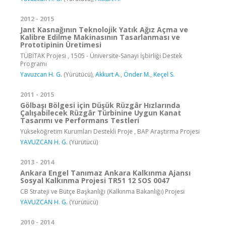
2012 - 2015
Jant Kasnağının Teknolojik Yatık Ağız Açma ve
Kalibre Edilme Makinasının Tasarlanması ve
Prototipinin Üretimesi
TÜBİTAK Projesi , 1505 - Üniversite-Sanayi İşbirliği Destek
Programı
Yavuzcan H. G.
(Yürütücü),
Akkurt A.
,
Önder M.
,
Keçel S.
2011 - 2015
Gölbaşı Bölgesi için Düşük Rüzgâr Hızlarında
Çalışabilecek Rüzgâr Türbinine Uygun Kanat
Tasarımı ve Performans Testleri
Yükseköğretim Kurumları Destekli Proje , BAP Araştırma Projesi
YAVUZCAN H. G.
(Yürütücü)
2013 - 2014
Ankara Engel Tanımaz Ankara Kalkınma Ajansı
Sosyal Kalkınma Projesi TR51 12 SOS 0047
CB Strateji ve Bütçe Başkanlığı (Kalkınma Bakanlığı) Projesi
YAVUZCAN H. G.
(Yürütücü)
2010 - 2014