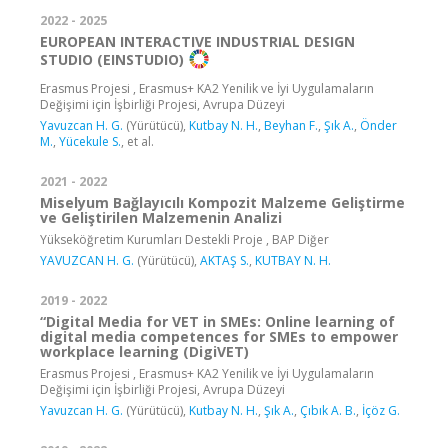
2022 - 2025
EUROPEAN INTERACTIVE INDUSTRIAL DESIGN
STUDIO (EINSTUDIO)
Erasmus Projesi , Erasmus+ KA2 Yenilik ve İyi Uygulamaların
Değişimi için İşbirliği Projesi, Avrupa Düzeyi
Yavuzcan H. G.
(Yürütücü),
Kutbay N. H.
,
Beyhan F.
,
Şık A.
,
Önder
M.
,
Yücekule S.
, et al.
2021 - 2022
Miselyum Bağlayıcılı Kompozit Malzeme Geliştirme
ve Geliştirilen Malzemenin Analizi
Yükseköğretim Kurumları Destekli Proje , BAP Diğer
YAVUZCAN H. G.
(Yürütücü),
AKTAŞ S.
,
KUTBAY N. H.
2019 - 2022
“Digital Media for VET in SMEs: Online learning of
digital media competences for SMEs to empower
workplace learning (DigiVET)
Erasmus Projesi , Erasmus+ KA2 Yenilik ve İyi Uygulamaların
Değişimi için İşbirliği Projesi, Avrupa Düzeyi
Yavuzcan H. G.
(Yürütücü),
Kutbay N. H.
,
Şık A.
,
Çıbık A. B.
,
İçöz G.