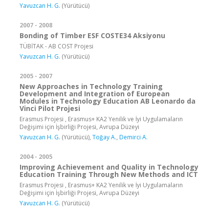
Yavuzcan H. G.
(Yürütücü)
2007 - 2008
Bonding of Timber ESF COSTE34 Aksiyonu
TÜBİTAK - AB COST Projesi
Yavuzcan H. G.
(Yürütücü)
2005 - 2007
New Approaches in Technology Training
Development and Integration of European
Modules in Technology Education AB Leonardo da
Vinci Pilot Projesi
Erasmus Projesi , Erasmus+ KA2 Yenilik ve İyi Uygulamaların
Değişimi için İşbirliği Projesi, Avrupa Düzeyi
Yavuzcan H. G.
(Yürütücü),
Toğay A.
,
Demirci A.
2004 - 2005
Improving Achievement and Quality in Technology
Education Training Through New Methods and ICT
Erasmus Projesi , Erasmus+ KA2 Yenilik ve İyi Uygulamaların
Değişimi için İşbirliği Projesi, Avrupa Düzeyi
Yavuzcan H. G.
(Yürütücü)