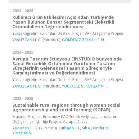
2024 - 2026
Kullanıcı Ürün Etkileşimi Açısından Türkiye'de
Pazarı Bulunan Benzer Segmentteki Elektrikli
Otomobillerin Değerlendirilmesi
Yükseköğretim Kurumları Destekli Proje , BAP Araştırma Projesi
YAVUZCAN H. G.
(Yürütücü),
GÖKDENİZ ZEYNALİ F. N.
2024 - 2025
Avrupa Tasarım Stüdyosu EINSTUDIO bünyesinde
Sanal Gerçeklik Ortamında Yürütülen Tasarım
Süreçlerinin Geleneksel Tasarım Süreçleriyle
Karşılaştırılması ve Değerlendirilmesi
Yükseköğretim Kurumları Destekli Proje , BAP Araştırma Projesi
YAVUZCAN H. G.
(Yürütücü),
YÜCEKULE S.
,
KUTBAY N. H.
2023 - 2025
Sustainable rural regions through women social
agripreneurship and social farming (SOFAR)
Erasmus Projesi , Erasmus+ KA2 Yenilik ve İyi Uygulamaların
Değişimi için İşbirliği Projesi, Avrupa Düzeyi
Yavuzcan H. G.
(Yürütücü),
Kutbay N. H.
,
Şık A.
,
Önder M.
,
Yücekule S.