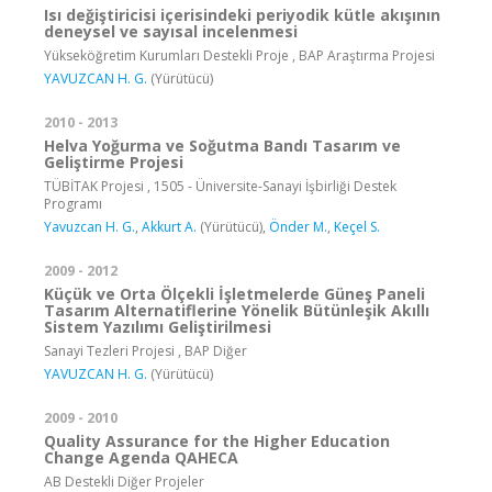
Isı değiştiricisi içerisindeki periyodik kütle akışının
deneysel ve sayısal incelenmesi
Yükseköğretim Kurumları Destekli Proje , BAP Araştırma Projesi
YAVUZCAN H. G.
(Yürütücü)
2010 - 2013
Helva Yoğurma ve Soğutma Bandı Tasarım ve
Geliştirme Projesi
TÜBİTAK Projesi , 1505 - Üniversite-Sanayi İşbirliği Destek
Programı
Yavuzcan H. G.
,
Akkurt A.
(Yürütücü),
Önder M.
,
Keçel S.
2009 - 2012
Küçük ve Orta Ölçekli İşletmelerde Güneş Paneli
Tasarım Alternatiflerine Yönelik Bütünleşik Akıllı
Sistem Yazılımı Geliştirilmesi
Sanayi Tezleri Projesi , BAP Diğer
YAVUZCAN H. G.
(Yürütücü)
2009 - 2010
Quality Assurance for the Higher Education
Change Agenda QAHECA
AB Destekli Diğer Projeler