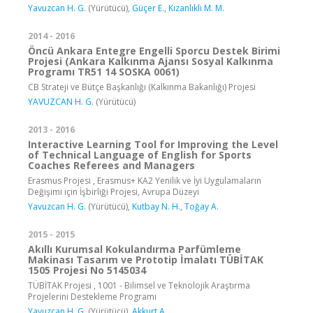
Yavuzcan H. G.
(Yürütücü),
Güçer E.
,
Kızanlıklı M. M.
2014 - 2016
Öncü Ankara Entegre Engelli Sporcu Destek Birimi
Projesi (Ankara Kalkınma Ajansı Sosyal Kalkınma
Programı TR51 14 SOSKA 0061)
CB Strateji ve Bütçe Başkanlığı (Kalkınma Bakanlığı) Projesi
YAVUZCAN H. G.
(Yürütücü)
2013 - 2016
Interactive Learning Tool for Improving the Level
of Technical Language of English for Sports
Coaches Referees and Managers
Erasmus Projesi , Erasmus+ KA2 Yenilik ve İyi Uygulamaların
Değişimi için İşbirliği Projesi, Avrupa Düzeyi
Yavuzcan H. G.
(Yürütücü),
Kutbay N. H.
,
Toğay A.
2015 - 2015
Akıllı Kurumsal Kokulandırma Parfümleme
Makinası Tasarım ve Prototip İmalatı TÜBİTAK
1505 Projesi No 5145034
TÜBİTAK Projesi , 1001 - Bilimsel ve Teknolojik Araştırma
Projelerini Destekleme Programı
Yavuzcan H. G.
(Yürütücü),
Akkurt A.