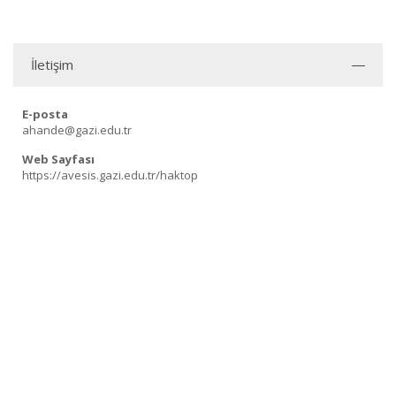
İletişim
E-posta
ahande@gazi.edu.tr
Web Sayfası
https://avesis.gazi.edu.tr/haktop