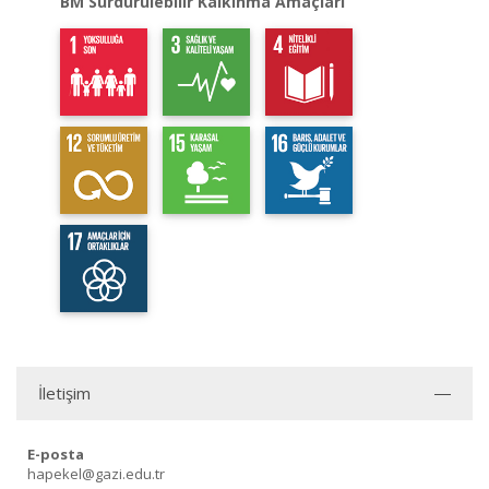
BM Sürdürülebilir Kalkınma Amaçları
İletişim
E-posta
hapekel@gazi.edu.tr