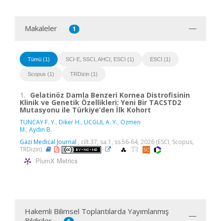
Makaleler
1
Tümü (1)
SCI-E, SSCI, AHCI, ESCI (1)
ESCI (1)
Scopus (1)
TRDizin (1)
1.
Gelatinöz Damla Benzeri Kornea Distrofisinin
Klinik ve Genetik Özellikleri: Yeni Bir TACSTD2
Mutasyonu ile Türkiye’den İlk Kohort
TUNCAY F. Y.
,
Diker H.
,
UCGUL A. Y.
,
Ozmen
M.
,
Aydın B.
Gazi Medical Journal
, cilt.37, sa.1, ss.56-64, 2026 (ESCI, Scopus,
TRDizin)
PlumX Metrics
Hakemli Bilimsel Toplantılarda Yayımlanmış
Bildiriler