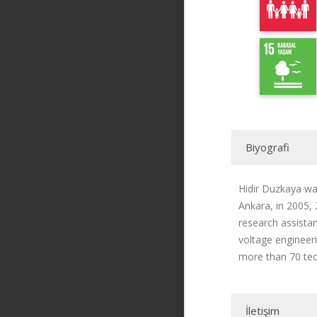
Biyografi
Hidir Duzkaya was
Ankara, in 2005, 
research assista
voltage engineerin
more than 70 tech
İletişim