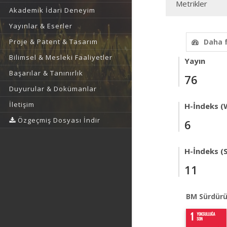
Metrikler
Akademik İdari Deneyim
Yayınlar & Eserler
Proje & Patent & Tasarım
Daha 
Bilimsel & Mesleki Faaliyetler
Yayın
Başarılar & Tanınırlık
76
Duyurular & Dokümanlar
İletişim
H-İndeks (
Özgeçmiş Dosyası İndir
6
H-İndeks (
11
BM Sürdürü