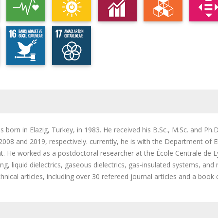
 born in Elazig, Turkey, in 1983. He received his B.Sc., M.Sc. and Ph.D
2008 and 2019, respectively. currently, he is with the Department of El
nt. He worked as a postdoctoral researcher at the École Centrale de 
g, liquid dielectrics,
gaseous dielectrics,
gas-insulated systems, and
nical articles, including over 30 refereed journal articles and a book 