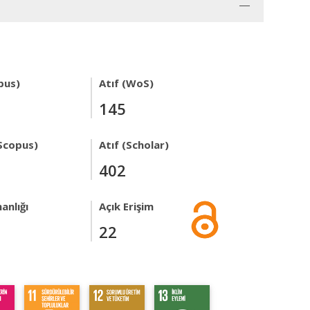
pus)
Atıf (WoS)
145
Scopus)
Atıf (Scholar)
402
anlığı
Açık Erişim
22