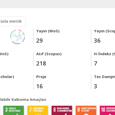
fazla metrik
Yayın (WoS)
Yayın (Sco
29
36
WoS)
Atıf (Scopus)
H-İndeks (
218
7
Scholar)
Proje
Tez Danışm
16
3
lebilir Kalkınma Amaçları