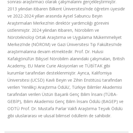
sonrası araştırmacı olarak çalışmalarını gerçekleştirmiştir.
2013 yılından itibaren Bilkent Üniversitesi’nde öğretim üyesidir
ve 2022-2024 yılları arasında Aysel Sabuncu Beyin
Araştırmaları Merkezi’nin direktör yardımcılığı görevini
üstlenmiştir. 2024 yılından itibaren, Nörobilim ve
Nöroteknoloji Ortak Araştırma ve Uygulama Mükemmeliyet
Merkezi’nde (NÖROM) ve Gazi Üniversitesi Tıp Fakültesi’nde
araştırmalarına devam etmektedir. Prof. Dr. Hulusi
Kafalıgönül’ün Bilişsel Nörobilim alanındaki çalışmaları, British
Academy, EU Marie Curie Aksiyonları ve TÜBİTAK gibi
kurumlar tarafından desteklenmiştir. Ayrıca, Kaliforniya
Üniversitesi (UCSD) Kavli Beyin ve Zihin Enstitüsü tarafından
verilen ‘Yenilikçi Araştırma Ödülü’, Türkiye Bilimler Akademisi
tarafından verilen Üstün Başarılı Genç Bilim İnsanı (TÜBA-
GEBİP), Bilim Akademisi Genç Bilim İnsanı Ödülü (BAGEP) ve
ODTÜ Prof. Dr. Mustafa Parlar Vakfı Araştırma Teşvik Ödülü
gibi uluslararası ve ulusal bilimsel ödüllerin de sahibidir.