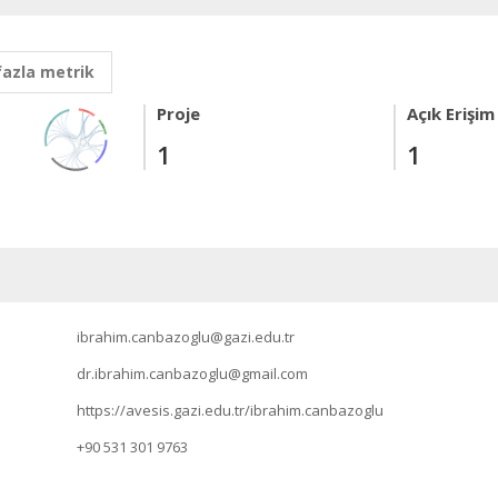
fazla metrik
Proje
Açık Erişim
1
1
ibrahim.canbazoglu@gazi.edu.tr
dr.ibrahim.canbazoglu@gmail.com
https://avesis.gazi.edu.tr/ibrahim.canbazoglu
+90 531 301 9763