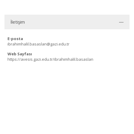
İletişim
E-posta
ibrahimhalil.basaslan@gazi.edu.tr
Web Sayfası
https://avesis.gazi.edu.tr/ibrahimhalil.basaslan