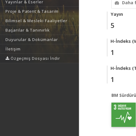
Yayınlar & Eserler
Daha 
Proje & Patent & Tasarım
Yayın
Bilimsel & Mesleki Faaliyetler
5
Başarılar & Tanınırlık
Duyurular & Dokümanlar
H-İndeks (
İletişim
1
Özgeçmiş Dosyası İndir
H-İndeks (T
1
BM Sürdürü