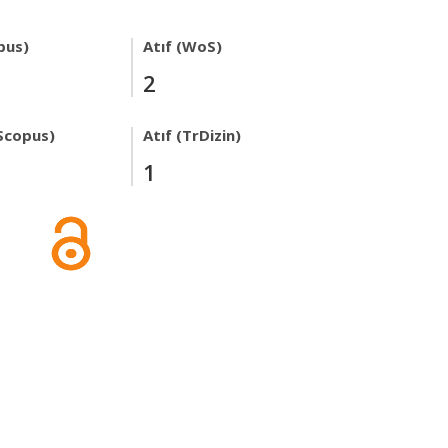
pus)
Atıf (WoS)
2
Scopus)
Atıf (TrDizin)
1