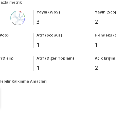
fazla metrik
Yayın (WoS)
Yayın (Sco
3
2
WoS)
Atıf (Scopus)
H-İndeks (
1
1
rDizin)
Atıf (Diğer Toplam)
Açık Erişim
1
2
lebilir Kalkınma Amaçları