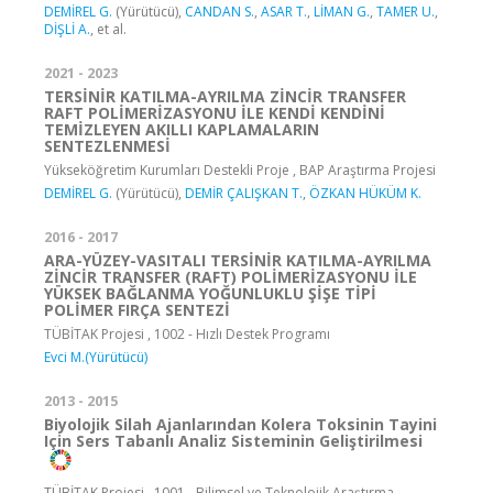
DEMİREL G.
(Yürütücü),
CANDAN S.
,
ASAR T.
,
LİMAN G.
,
TAMER U.
,
DİŞLİ A.
, et al.
2021 - 2023
TERSİNİR KATILMA-AYRILMA ZİNCİR TRANSFER
RAFT POLİMERİZASYONU İLE KENDİ KENDİNİ
TEMİZLEYEN AKILLI KAPLAMALARIN
SENTEZLENMESİ
Yükseköğretim Kurumları Destekli Proje , BAP Araştırma Projesi
DEMİREL G.
(Yürütücü),
DEMİR ÇALIŞKAN T.
,
ÖZKAN HÜKÜM K.
2016 - 2017
ARA-YÜZEY-VASITALI TERSİNİR KATILMA-AYRILMA
ZİNCİR TRANSFER (RAFT) POLİMERİZASYONU İLE
YÜKSEK BAĞLANMA YOĞUNLUKLU ŞİŞE TİPİ
POLİMER FIRÇA SENTEZİ
TÜBİTAK Projesi , 1002 - Hızlı Destek Programı
Evci M.(Yürütücü)
2013 - 2015
Biyolojik Silah Ajanlarından Kolera Toksinin Tayini
Için Sers Tabanlı Analiz Sisteminin Geliştirilmesi
TÜBİTAK Projesi , 1001 - Bilimsel ve Teknolojik Araştırma