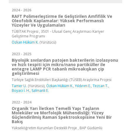
2024 - 2026
RAFT Polimerleştirme Ile Geliştirilen Amfifilik Ve
Oleofobik Kaplamalar: Yüksek Performanslı
Yüzeyler Ve Uygulamaları
TÜBİTAK Projesi , 3501 - Ulusal Genç Araştırmacı Kariyer
Geliştirme Programı
Özkan Hüküm K.
(Yürütücü)
2023 - 2025
Biyolojik sıvılardan patojen bakterilerin izolasyonu
ve hızlı tespiti için mikro/nano partiküller ile
entegre LAMP PCR tabanlı mikroakışkan çip
geliştirilmesi
Türkiye Sağlık Enstitüleri Başkanlığı (TÜSEB) Araştırma Projesi
Tamer U.
(Yürütücü),
Özkan Hüküm K.
,
Yıldırım E.
,
Tezcan T.
,
Boyacı İ. H.
,
Salmanlı E.
2022 - 2024
Organik Yarı İletken Temelli Yapı Taşların
Moleküler ve Morfolojik Mühendisliği: Yüzey
Güçlendirilmiş Raman Spektroskopisine Yeni Bir
Bakış
Yükseköğretim Kurumları Destekli Proje , BAP Güdümlü