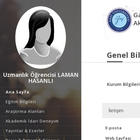
Ga
A
Genel Bil
Uzmanlık Öğrencisi LAMAN
HASANLI
Kurum Bilgileri
Ana Sayfa
Eğitim Bilgileri
İletişim
Araştırma Alanları
Akademik İdari Deneyim
E-posta
Yayınlar & Eserler
Web Sayfası