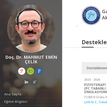
Ga
A
Destekle
Doç. Dr. MAHMUT EMİN
ÇELİK
Desteklenen
2023 - 2026
FİZYOTERAPİ
(PC TABANLI
SİMULASYON
Ana Sayfa
TÜSEB B Grubu A
Eğitim Bilgileri
Çelik M. E.
,
Özkut