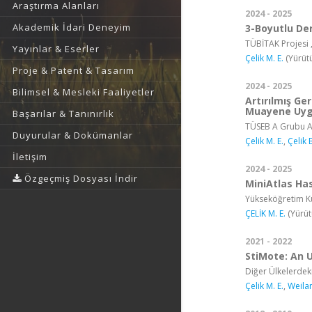
Araştırma Alanları
2024 - 2025
Akademik İdari Deneyim
3-Boyutlu De
TÜBİTAK Projesi 
Yayınlar & Eserler
Çelik M. E.
(Yürüt
Proje & Patent & Tasarım
2024 - 2025
Bilimsel & Mesleki Faaliyetler
Artırılmış Ge
Muayene Uyg
Başarılar & Tanınırlık
TÜSEB A Grubu Ac
Duyurular & Dokümanlar
Çelik M. E.
,
Çelik 
İletişim
2024 - 2025
Özgeçmiş Dosyası İndir
MiniAtlas Ha
Yükseköğretim Ku
ÇELİK M. E.
(Yürüt
2021 - 2022
StiMote: An 
Diğer Ülkelerdek
Çelik M. E.
,
Weilan