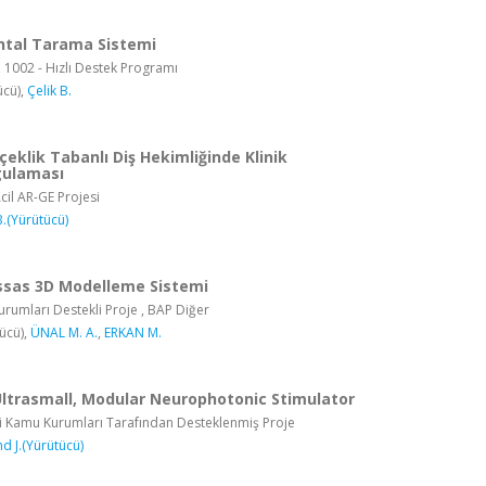
ntal Tarama Sistemi
, 1002 - Hızlı Destek Programı
ücü),
Çelik B.
rçeklik Tabanlı Diş Hekimliğinde Klinik
ulaması
il AR-GE Projesi
B.(Yürütücü)
ssas 3D Modelleme Sistemi
rumları Destekli Proje , BAP Diğer
ücü),
ÜNAL M. A.
,
ERKAN M.
Ultrasmall, Modular Neurophotonic Stimulator
i Kamu Kurumları Tarafından Desteklenmiş Proje
d J.(Yürütücü)