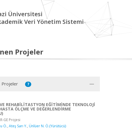
zi Üniversitesi
kademik Veri Yönetim Sistemi
nen Projeler
 Projeler
7
 VE REHABİLİTASTYON EĞİTİMİNDE TEKNOLOJİ
 HASTA ÖLÇME VE DEĞERLENDİRME
U)
R-GE Projesi
lu Ö.
,
Ateş Sarı Y.
,
Ünlüer N. Ö.(Yürütücü)