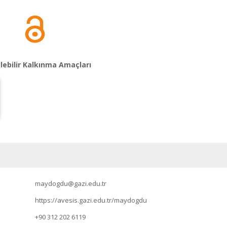
lebilir Kalkınma Amaçları
maydogdu@gazi.edu.tr
https://avesis.gazi.edu.tr/maydogdu
+90 312 202 6119