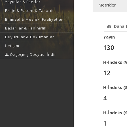
Yayınlar & Eserler
Metrikler
Proje & Patent & Tasarım
Bilimsel & Mesleki Faaliyetler
Daha 
Başarılar & Tanınırlık
Yayın
Duyurular & Dokümanlar
İletişim
130
Özgeçmiş Dosyası İndir
H-İndeks (
12
H-İndeks (
4
H-İndeks (
1