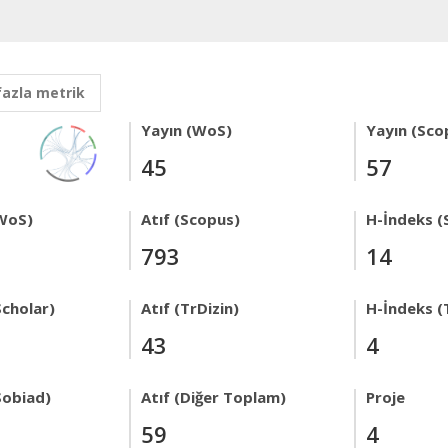
fazla metrik
Yayın (WoS)
Yayın (Sco
45
57
WoS)
Atıf (Scopus)
H-İndeks (
793
14
Scholar)
Atıf (TrDizin)
H-İndeks (
43
4
Sobiad)
Atıf (Diğer Toplam)
Proje
59
4