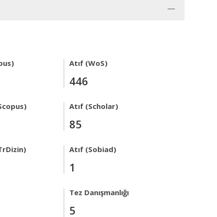
pus)
Atıf (WoS)
446
Scopus)
Atıf (Scholar)
85
TrDizin)
Atıf (Sobiad)
1
Tez Danışmanlığı
5