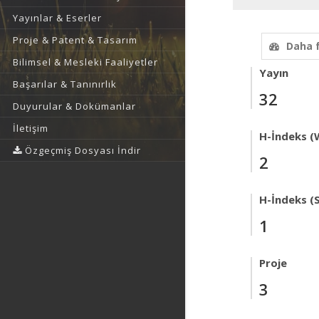
Yayınlar & Eserler
Proje & Patent & Tasarım
Daha 
Bilimsel & Mesleki Faaliyetler
Yayın
Başarılar & Tanınırlık
32
Duyurular & Dokümanlar
İletişim
H-İndeks (
Özgeçmiş Dosyası İndir
2
H-İndeks (
1
Proje
3