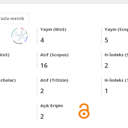
fazla metrik
Yayın (WoS)
Yayın (Sco
4
5
WoS)
Atıf (Scopus)
H-İndeks (
16
2
Scholar)
Atıf (TrDizin)
H-İndeks (
2
1
Açık Erişim
2