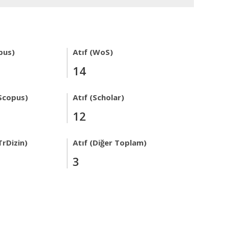
pus)
Atıf (WoS)
14
Scopus)
Atıf (Scholar)
12
TrDizin)
Atıf (Diğer Toplam)
3