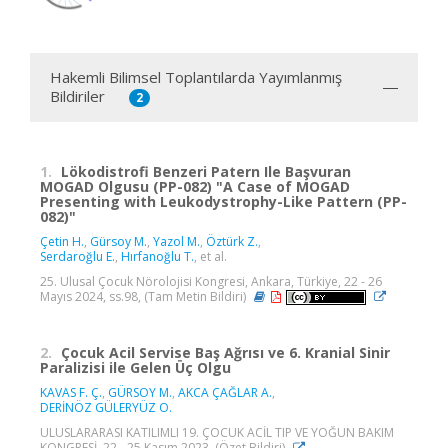
Hakemli Bilimsel Toplantılarda Yayımlanmış
Bildiriler
2
1.
Lökodistrofi Benzeri Patern Ile Başvuran
MOGAD Olgusu (PP-082) "A Case of MOGAD
Presenting with Leukodystrophy-Like Pattern (PP-
082)"
Çetin H.
,
Gürsoy M.
,
Yazol M.
,
Öztürk Z.
,
Serdaroğlu E.
,
Hırfanoğlu T.
, et al.
25. Ulusal Çocuk Nörolojisi Kongresi, Ankara, Türkiye, 22 - 26
Mayıs 2024, ss.98, (Tam Metin Bildiri)
2.
Çocuk Acil Servise Baş Ağrısı ve 6. Kranial Sinir
Paralizisi ile Gelen Üç Olgu
KAVAS F. Ç.
,
GÜRSOY M.
,
AKCA ÇAĞLAR A.
,
DERİNÖZ GÜLERYÜZ O.
ULUSLARARASI KATILIMLI 19. ÇOCUK ACİL TIP VE YOĞUN BAKIM
KONGRESİ, 22 - 25 Kasım 2023, (Özet Bildiri)