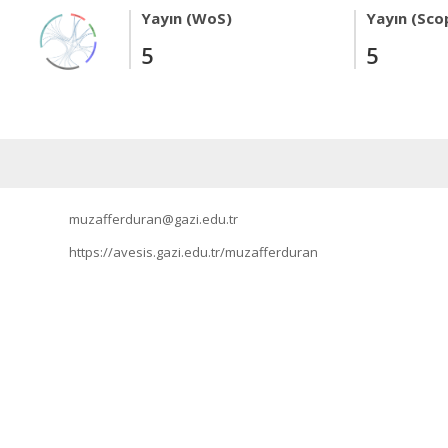
Yayın (WoS)
Yayın (Sco
5
5
muzafferduran@gazi.edu.tr
https://avesis.gazi.edu.tr/muzafferduran