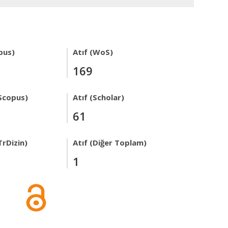
pus)
Atıf (WoS)
169
Scopus)
Atıf (Scholar)
61
TrDizin)
Atıf (Diğer Toplam)
1