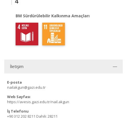
4
BM Sürdürülebilir Kalkınma Amaçları
İletişim
E-posta
nailakgun@gazi.edu.tr
Web Sayfası
https://avesis.gazi.edu.tr/nail.akgun
İş Telefonu
+90 312 202 8211
Dahili: 28211