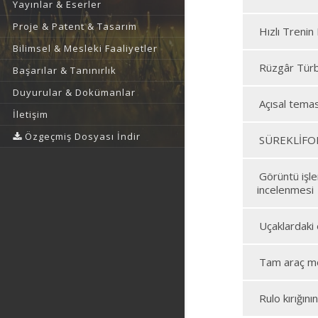
Yayınlar & Eserler
Proje & Patent & Tasarım
Hızlı Trenin
Bilimsel & Mesleki Faaliyetler
Rüzgâr Türbi
Başarılar & Tanınırlık
Duyurular & Dokümanlar
Açısal temas
İletişim
Özgeçmiş Dosyası İndir
SÜREKLİFOR
Görüntü işle
incelenmesi
Uçaklardaki
Tam araç mo
Rulo kırığın