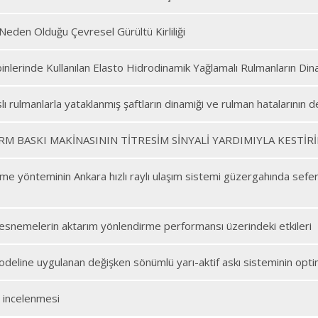
 Neden Olduğu Çevresel Gürültü Kirliliği
nlerinde Kullanılan Elasto Hidrodinamik Yağlamalı Rulmanların Din
lı rulmanlarla yataklanmış şaftların dinamiği ve rulman hatalarının d
M BASKI MAKİNASININ TİTRESİM SİNYALİ YARDIMIYLA KESTİRİ
me yönteminin Ankara hızlı raylı ulaşım sistemi güzergahında sefer 
 esnemelerin aktarım yönlendirme performansı üzerindeki etkileri
deline uygulanan değişken sönümlü yarı-aktif askı sisteminin opt
ın incelenmesi