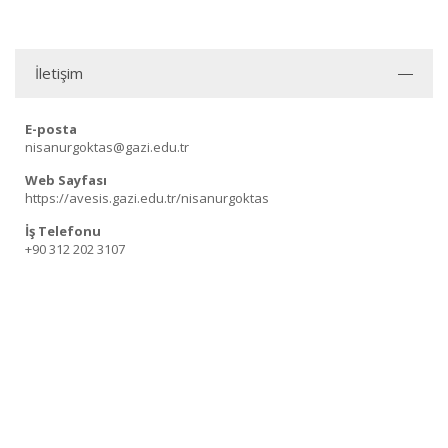
İletişim
E-posta
nisanurgoktas@gazi.edu.tr
Web Sayfası
https://avesis.gazi.edu.tr/nisanurgoktas
İş Telefonu
+90 312 202 3107