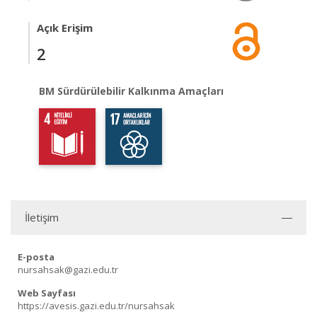
Açık Erişim
2
BM Sürdürülebilir Kalkınma Amaçları
İletişim
E-posta
nursahsak@gazi.edu.tr
Web Sayfası
https://avesis.gazi.edu.tr/nursahsak