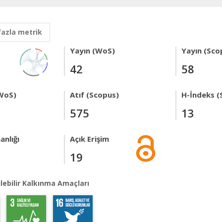
fazla metrik
Yayın (WoS)
Yayın (Sco
42
58
WoS)
Atıf (Scopus)
H-İndeks (
575
13
anlığı
Açık Erişim
19
lebilir Kalkınma Amaçları