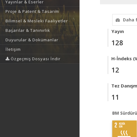
Yayınlar & Eserler
Proje & Patent & Tasarım
Daha 
Bilimsel & Mesleki Faaliyetler
Başarılar & Tanınırlık
Yayın
Duyurular & Dokümanlar
128
İletişim
H-İndeks (
Özgeçmiş Dosyası İndir
12
Tez Danışm
11
BM Sürdürü