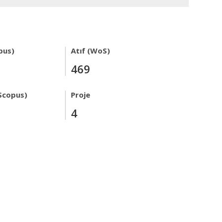
pus)
Atıf (WoS)
469
Scopus)
Proje
4