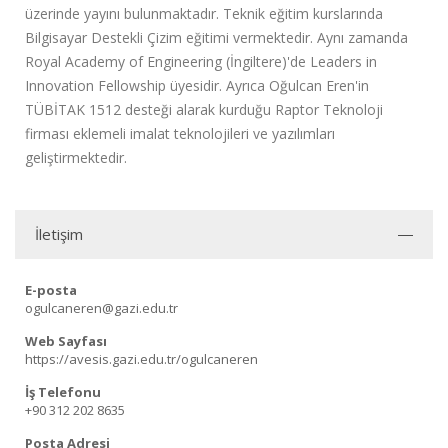
üzerinde yayını bulunmaktadır. Teknik eğitim kurslarında
Bilgisayar Destekli Çizim eğitimi vermektedir. Aynı zamanda
Royal Academy of Engineering (İngiltere)'de Leaders in
Innovation Fellowship üyesidir. Ayrıca Oğulcan Eren'in
TÜBİTAK 1512 desteği alarak kurduğu Raptor Teknoloji
firması eklemeli imalat teknolojileri ve yazılımları
geliştirmektedir.
İletişim
E-posta
ogulcaneren@gazi.edu.tr
Web Sayfası
https://avesis.gazi.edu.tr/ogulcaneren
İş Telefonu
+90 312 202 8635
Posta Adresi