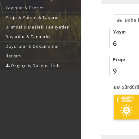
Yayınlar & Eserler
Proje & Patent & Tasarım
Daha 
Bilimsel & Mesleki Faaliyetler
Yayın
Başarılar & Tanınırlık
6
Duyurular & Dokümanlar
İletişim
Proje
Özgeçmiş Dosyası İndir
9
BM Sürdürü