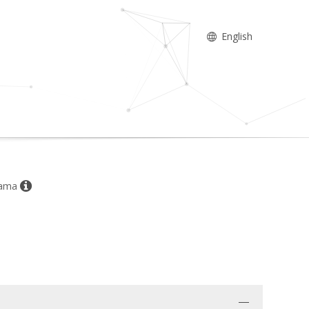
English
nlama