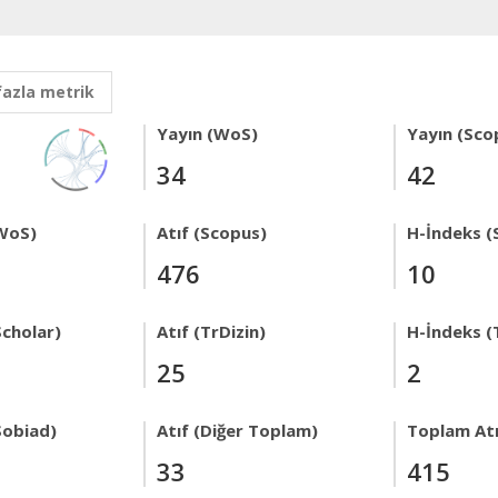
fazla metrik
Yayın (WoS)
Yayın (Sco
34
42
WoS)
Atıf (Scopus)
H-İndeks (
476
10
Scholar)
Atıf (TrDizin)
H-İndeks (
25
2
Sobiad)
Atıf (Diğer Toplam)
Toplam Atı
33
415