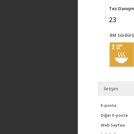
Tez Danışm
23
BM Sürdürü
İletişim
E-posta
Diğer E-posta
Web Sayfası