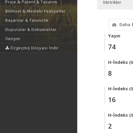
Proje & Patent & Tasarım
Metrikler
Bilimsel & Mesleki Faaliyetler
Başarılar & Tanınırlık
Daha 
Duyurular & Dokümanlar
Yayın
İletişim
74
Özgeçmiş Dosyası İndir
H-İndeks (
8
H-İndeks (
16
H-İndeks (
2