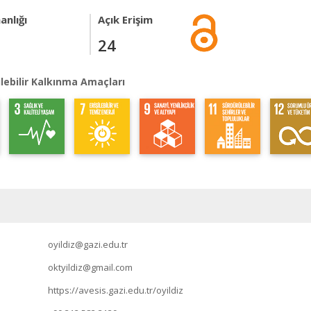
anlığı
Açık Erişim
24
lebilir Kalkınma Amaçları
oyildiz@gazi.edu.tr
oktyildiz@gmail.com
https://avesis.gazi.edu.tr/oyildiz