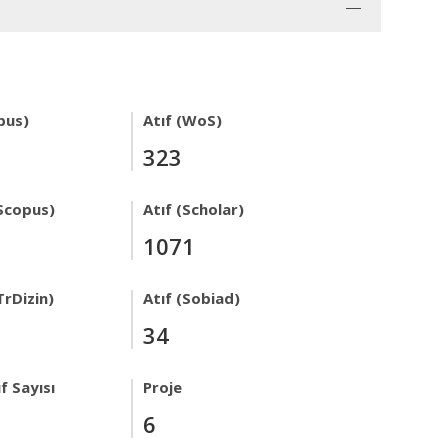
pus)
Atıf (WoS)
323
Scopus)
Atıf (Scholar)
1071
TrDizin)
Atıf (Sobiad)
34
f Sayısı
Proje
6