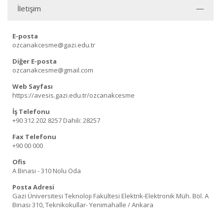
İletişim
E-posta
ozcanakcesme@gazi.edu.tr
Diğer E-posta
ozcanakcesme@gmail.com
Web Sayfası
https://avesis.gazi.edu.tr/ozcanakcesme
İş Telefonu
+90 312 202 8257
Dahili: 28257
Fax Telefonu
+90 00 000
Ofis
A Binası - 310 Nolu Oda
Posta Adresi
Gazi Üniversitesi Teknoloji Fakültesi Elektrik-Elektronik Müh. Böl. A
Binası 310, Teknikokullar- Yenimahalle / Ankara