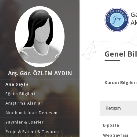
Ga
A
Genel Bil
Arş. Gör. ÖZLEM AYDIN
Kurum Bilgileri
Ana Sayfa
Eğitim Bilgileri
Araştırma Alanları
İletişim
Akademik İdari Deneyim
Yayınlar & Eserler
E-posta
Proje & Patent & Tasarım
Web Sayfası