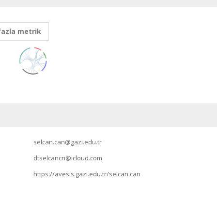
fazla metrik
selcan.can@gazi.edu.tr
dtselcancn@icloud.com
https://avesis.gazi.edu.tr/selcan.can