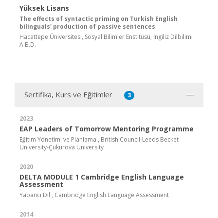
Yüksek Lisans
The effects of syntactic priming on Turkish English
bilinguals' production of passive sentences
Hacettepe Üniversitesi, Sosyal Bilimler Enstitüsü, İngiliz Dilbilimi
A.B.D.
Sertifika, Kurs ve Eğitimler
3
2023
EAP Leaders of Tomorrow Mentoring Programme
Eğitim Yönetimi ve Planlama , British Council-Leeds Becket
University-Çukurova University
2020
DELTA MODULE 1 Cambridge English Language
Assessment
Yabancı Dil , Cambridge English Language Assessment
2014