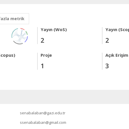
fazla metrik
Yayın (WoS)
Yayın (Sco
2
2
Scopus)
Proje
Açık Erişim
1
3
senabalaban@gazi.edu.tr
ssenabalaban@gmail.com