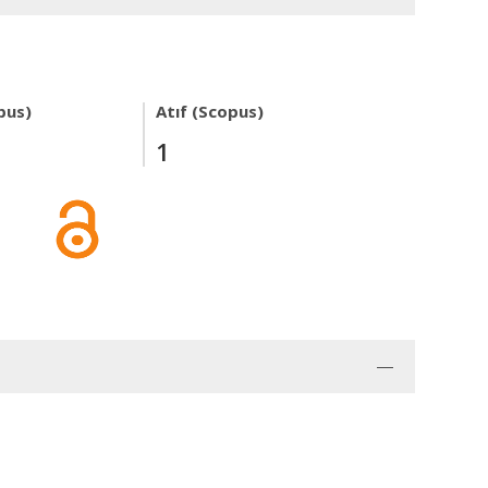
pus)
Atıf (Scopus)
1