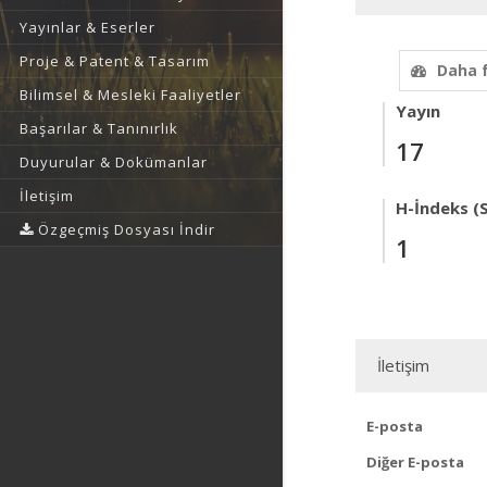
Yayınlar & Eserler
Proje & Patent & Tasarım
Daha 
Bilimsel & Mesleki Faaliyetler
Yayın
Başarılar & Tanınırlık
17
Duyurular & Dokümanlar
İletişim
H-İndeks (
Özgeçmiş Dosyası İndir
1
İletişim
E-posta
Diğer E-posta