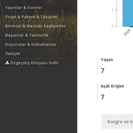
Yayınlar & Eserler
1
Proje & Patent & Tasarım
Bilimsel & Mesleki Faaliyetler
0
2020
Başarılar & Tanınırlık
Duyurular & Dokümanlar
İletişim
Yayın
Özgeçmiş Dosyası İndir
7
Açık Erişim
7
Kongre ve Se