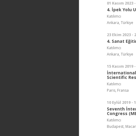
01 Kasım 2023 -
4. İpek Yolu 
Katılımcı
Ankara, Türkiye
23 Ekim 2023 - 
4. Sanat Eği
Katılımcı
Ankara, Türkiye
15 Kasım 2019 -
İnternationa
Scientific Re
Katılımcı
Paris, Fransa
10 Eylül 2019 - 
Seventh İnte
Congress (ME
Katılımcı
Budapest, Macar