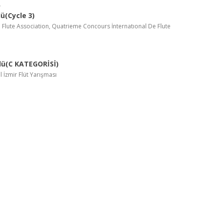
lü(Cycle 3)
 Flute Association, Quatrieme Concours İnternatıonal De Flute
lü(C KATEGORİSİ)
l İzmir Flüt Yarışması