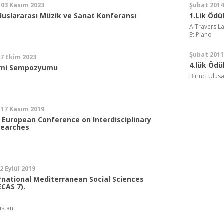
 03 Kasım 2023
Şubat 2014
Uluslararası Müzik ve Sanat Konferansı
1.Lik Ödü
A Travers La
Et Piano
Şubat 2011
27 Ekim 2023
4.lük Ödü
timi Sempozyumu
Birinci Ulusa
 17 Kasım 2019
l European Conference on Interdisciplinary
searches
12 Eylül 2019
rnational Mediterranean Social Sciences
CAS 7).
istan