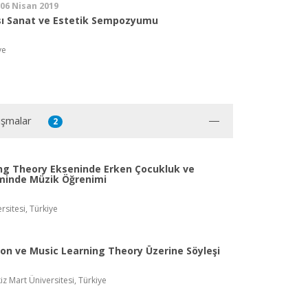
 06 Nisan 2019
ası Sanat ve Estetik Sempozyumu
ye
uşmalar
2
ng Theory Ekseninde Erken Çocukluk ve
minde Müzik Öğrenimi
rsitesi, Türkiye
don ve Music Learning Theory Üzerine Söyleşi
z Mart Üniversitesi, Türkiye