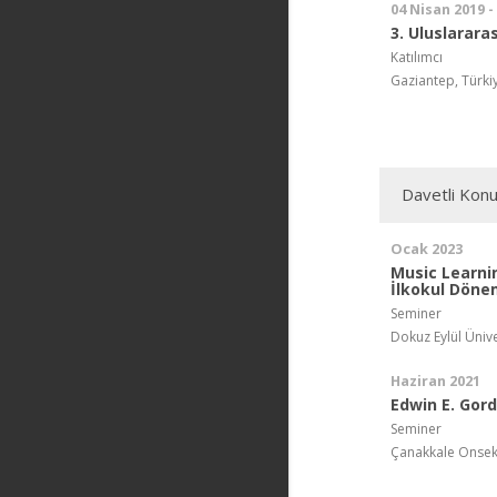
04 Nisan 2019 -
3. Uluslarar
Katılımcı
Gaziantep, Türki
Davetli Kon
Ocak 2023
Music Learni
İlkokul Döne
Seminer
Dokuz Eylül Ünive
Haziran 2021
Edwin E. Gor
Seminer
Çanakkale Onseki