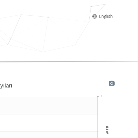
English
yıları
1
Atıf