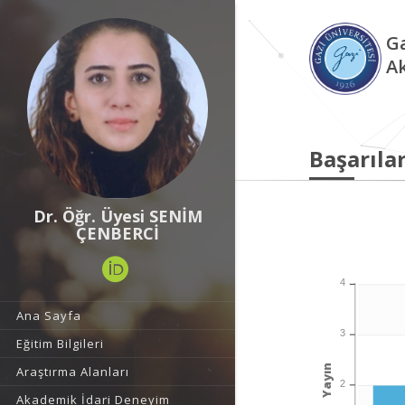
Ga
A
Başarılar
Dr. Öğr. Üyesi SENİM
ÇENBERCİ
4
Ana Sayfa
3
Eğitim Bilgileri
Yayın
Araştırma Alanları
2
Akademik İdari Deneyim