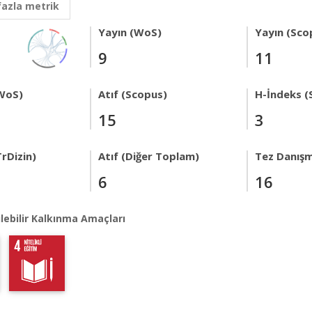
fazla metrik
Yayın (WoS)
Yayın (Sco
9
11
WoS)
Atıf (Scopus)
H-İndeks (
15
3
rDizin)
Atıf (Diğer Toplam)
Tez Danışm
6
16
lebilir Kalkınma Amaçları