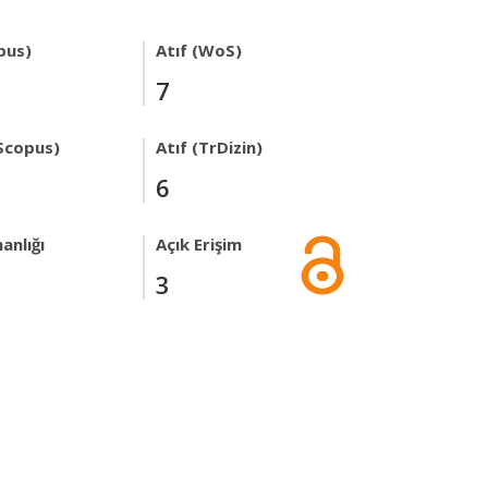
pus)
Atıf (WoS)
7
Scopus)
Atıf (TrDizin)
6
anlığı
Açık Erişim
3