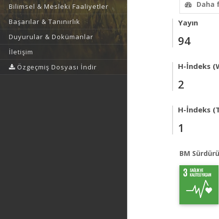
Daha 
Bilimsel & Mesleki Faaliyetler
Başarılar & Tanınırlık
Yayın
Duyurular & Dokümanlar
94
İletişim
H-İndeks (
Özgeçmiş Dosyası İndir
2
H-İndeks (T
1
BM Sürdürü