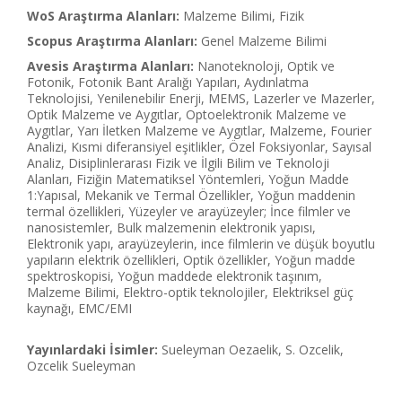
WoS Araştırma Alanları:
Malzeme Bilimi, Fizik
Scopus Araştırma Alanları:
Genel Malzeme Bilimi
Avesis Araştırma Alanları:
Nanoteknoloji, Optik ve
Fotonik, Fotonik Bant Aralığı Yapıları, Aydınlatma
Teknolojisi, Yenilenebilir Enerji, MEMS, Lazerler ve Mazerler,
Optik Malzeme ve Aygıtlar, Optoelektronik Malzeme ve
Aygıtlar, Yarı İletken Malzeme ve Aygıtlar, Malzeme, Fourier
Analizi, Kısmi diferansiyel eşitlikler, Özel Foksiyonlar, Sayısal
Analiz, Disiplinlerarası Fizik ve İlgili Bilim ve Teknoloji
Alanları, Fiziğin Matematiksel Yöntemleri, Yoğun Madde
1:Yapısal, Mekanik ve Termal Özellikler, Yoğun maddenin
termal özellikleri, Yüzeyler ve arayüzeyler; İnce filmler ve
nanosistemler, Bulk malzemenin elektronik yapısı,
Elektronik yapı, arayüzeylerin, ince filmlerin ve düşük boyutlu
yapıların elektrik özellikleri, Optik özellikler, Yoğun madde
spektroskopisi, Yoğun maddede elektronik taşınım,
Malzeme Bilimi, Elektro-optik teknolojiler, Elektriksel güç
kaynağı, EMC/EMI
Yayınlardaki İsimler:
Sueleyman Oezaelik, S. Ozcelik,
Ozcelik Sueleyman