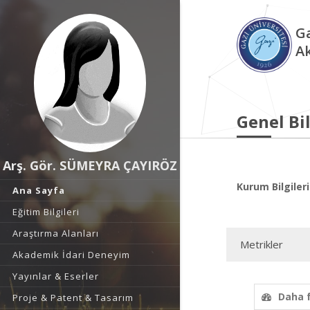
Ga
A
Genel Bil
Arş. Gör. SÜMEYRA ÇAYIRÖZ
Kurum Bilgileri
Ana Sayfa
Eğitim Bilgileri
Araştırma Alanları
Metrikler
Akademik İdari Deneyim
Yayınlar & Eserler
Daha 
Proje & Patent & Tasarım