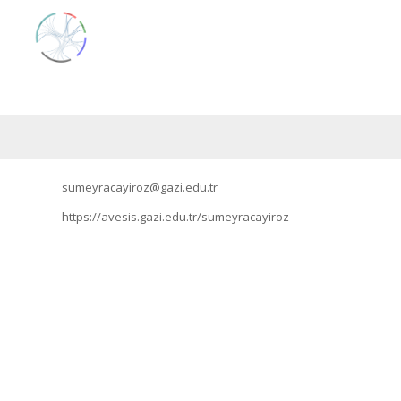
sumeyracayiroz@gazi.edu.tr
https://avesis.gazi.edu.tr/sumeyracayiroz