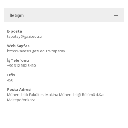
İletişim
E-posta
tapatay@gazi.edu.tr
Web Sayfası
https://avesis.gazi.edu.tr/tapatay
İş Telefonu
+90 312 582 3450
Ofis
450
Posta Adresi
Mühendislik Fakültesi Makina Mühendisliği Bölümü 4.Kat
Maltepe/Ankara