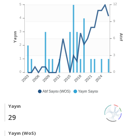
12
5
4
9
3
Yayın
Atıf
6
2
3
1
0
0
2006
2009
2012
2015
2018
2021
2024
2003
Atıf Sayısı (WOS)
Yayın Sayısı
Yayın
29
Yayın (WoS)