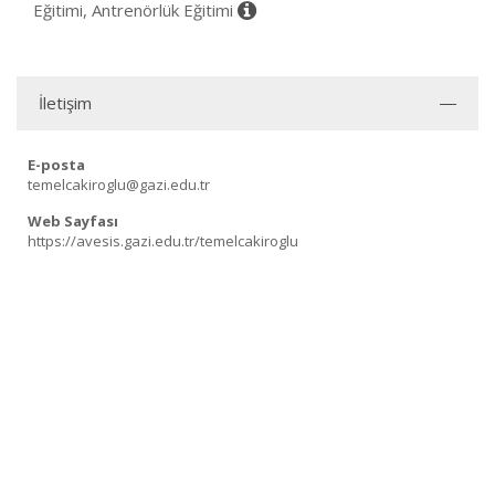
Eğitimi, Antrenörlük Eğitimi
İletişim
E-posta
temelcakiroglu@gazi.edu.tr
Web Sayfası
https://avesis.gazi.edu.tr/temelcakiroglu