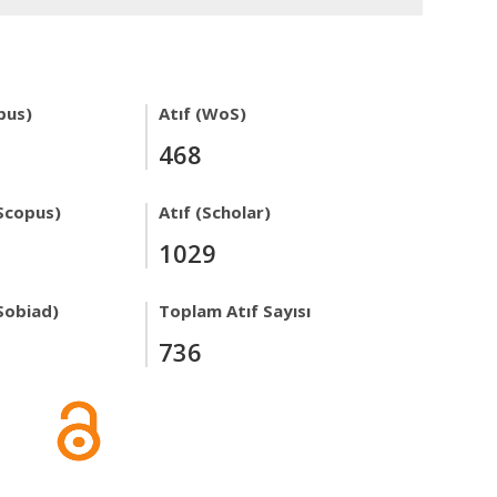
pus)
Atıf (WoS)
468
Scopus)
Atıf (Scholar)
1029
Sobiad)
Toplam Atıf Sayısı
736