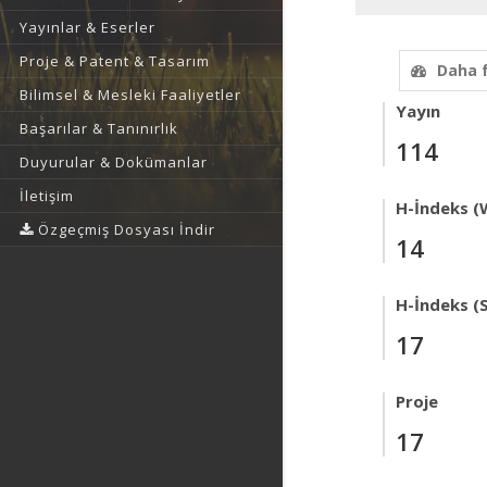
Yayınlar & Eserler
Proje & Patent & Tasarım
Daha 
Bilimsel & Mesleki Faaliyetler
Yayın
Başarılar & Tanınırlık
114
Duyurular & Dokümanlar
İletişim
H-İndeks (
Özgeçmiş Dosyası İndir
14
H-İndeks (
17
Proje
17