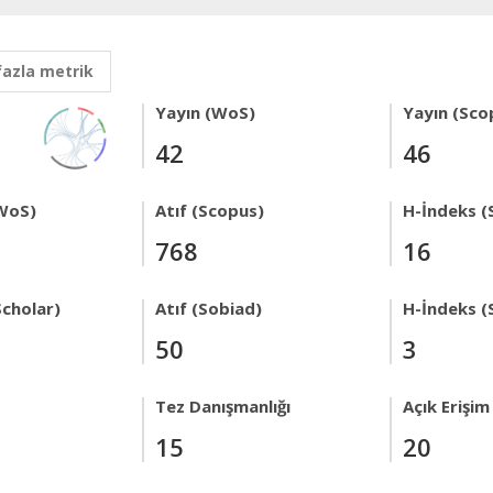
fazla metrik
Yayın (WoS)
Yayın (Sco
42
46
WoS)
Atıf (Scopus)
H-İndeks (
768
16
Scholar)
Atıf (Sobiad)
H-İndeks (
50
3
Tez Danışmanlığı
Açık Erişim
15
20