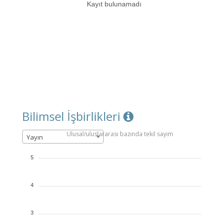
Kayıt bulunamadı
Bilimsel İşbirlikleri
Ulusal/uluslararası bazında tekil sayım
Yayın
5
4
3