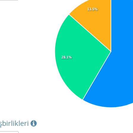
13.5%
28.1%
şbirlikleri