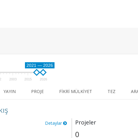
2021 — 2026
2
2003
2015
2026
YAYIN
PROJE
FIKRI MÜLKIYET
TEZ
AR
kış
Projeler
Detaylar
0