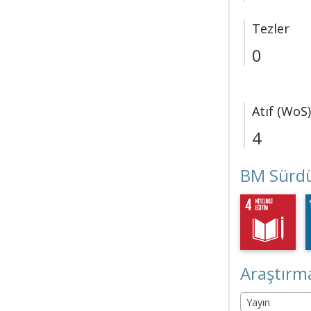
Tezler
0
Atıf (WoS)
4
BM Sürdü
Araştırma
Yayın