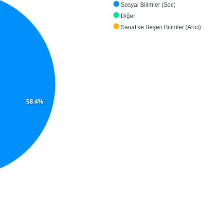
Sosyal Bilimler (Soc)
Diğer
Sanat ve Beşeri Bilimler (Ahci)
58.4%