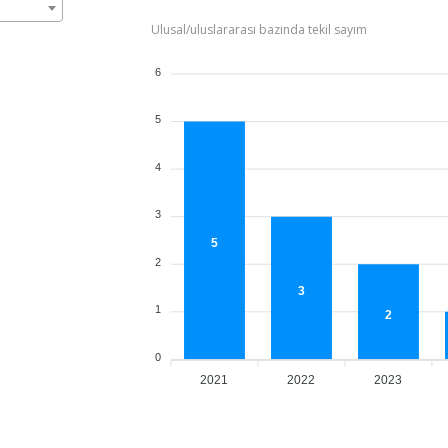
Ulusal/uluslararası bazında tekil sayım
6
5
4
3
5
2
3
1
2
0
2021
2022
2023