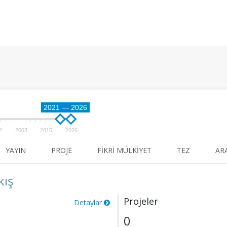
2021 — 2026
2
2003
2015
2026
YAYIN
PROJE
FIKRI MÜLKIYET
TEZ
AR
kış
Projeler
Detaylar
0