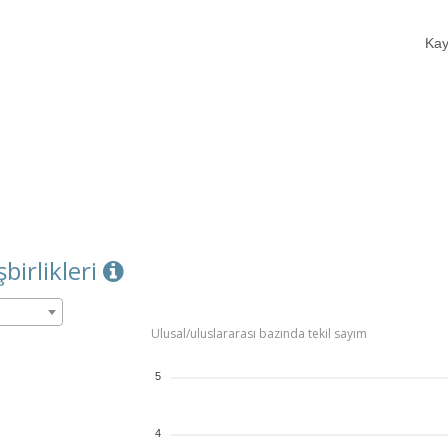
Kay
şbirlikleri
Ulusal/uluslararası bazında tekil sayım
5
4