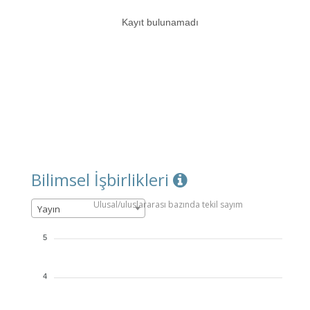
Kayıt bulunamadı
Bilimsel İşbirlikleri
Ulusal/uluslararası bazında tekil sayım
Yayın
5
4