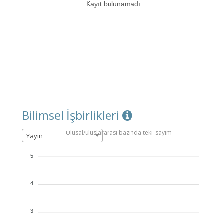
Kayıt bulunamadı
Bilimsel İşbirlikleri
Ulusal/uluslararası bazında tekil sayım
Yayın
5
4
3