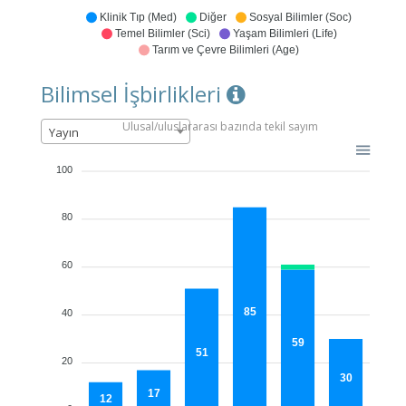
Klinik Tıp (Med)
Diğer
Sosyal Bilimler (Soc)
Temel Bilimler (Sci)
Yaşam Bilimleri (Life)
Tarım ve Çevre Bilimleri (Age)
Bilimsel İşbirlikleri
Ulusal/uluslararası bazında tekil sayım
Yayın
100
80
60
85
40
59
51
20
30
17
12