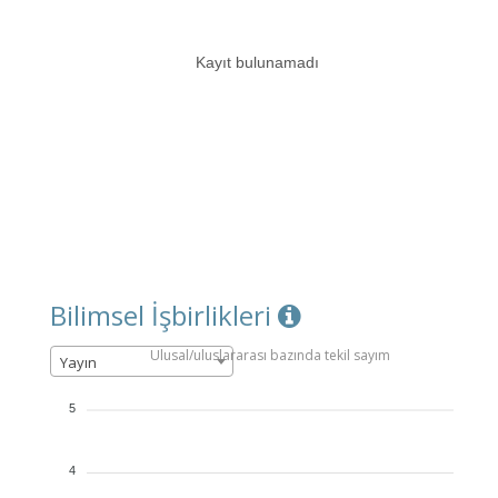
Kayıt bulunamadı
Bilimsel İşbirlikleri
Ulusal/uluslararası bazında tekil sayım
Yayın
5
4